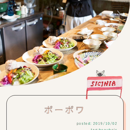
ボーボワ
posted: 2019/10/02
tag:
beaubois