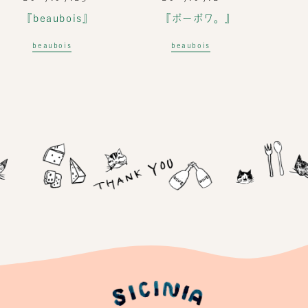
『beaubois』
『ボーボワ。』
beaubois
beaubois