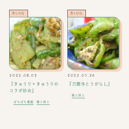
BLOG
BLOG
2022.08.03
2022.07.26
『きゅうり×きゅうりの
『万願寺とうがらし』
コラボ炒め』
種と旅と
ぼちぼち農園
種と旅と