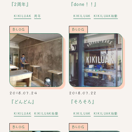
『2周年』
『done！！』
KIKILUAK
周年
KIKILUAK
KIKILUAK始動
BLOG
BLOG
2018.07.24
2018.07.22
『どんどん』
『そろそろ』
KIKILUAK
KIKILUAK始動
KIKILUAK
KIKILUAK始動
BLOG
BLOG