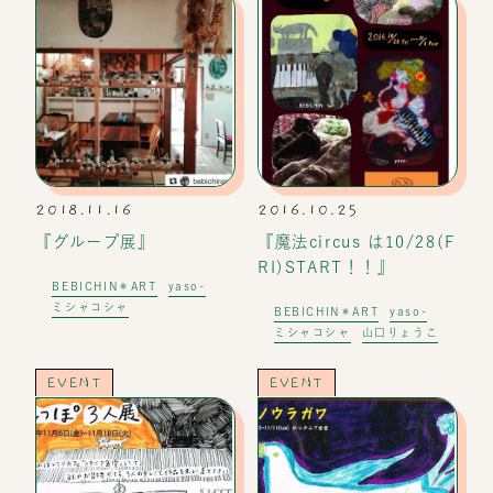
2018.11.16
2016.10.25
『グループ展』
『魔法circus は10/28(F
RI)START！！』
BEBICHIN＊ART
yaso-
ミシャコシャ
BEBICHIN＊ART
yaso-
ミシャコシャ
山口りょうこ
EVENT
EVENT