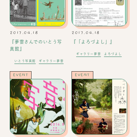
2017.04.18
2017.04.18
『夢雲さんでのいとう写
『「よろづよし」』
真館』
ギャラリー夢雲
よろづよし
いとう写真館
ギャラリー夢雲
EVENT
EVENT