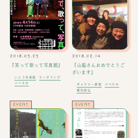
2018.03.23
2018.02.14
『笑って歌って写真館』
『山脇さんおめでとうご
ざいます』
いとう写真館
ケータリング
ベベチオ
ギャラリー夢雲
ベベチオ
權田直弘
EVENT
EVENT