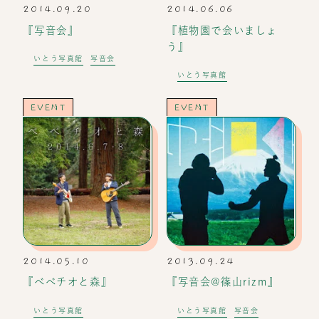
2014.09.20
2014.06.06
『写音会』
『植物園で会いましょ
う』
いとう写真館
写音会
いとう写真館
EVENT
EVENT
2014.05.10
2013.09.24
『べべチオと森』
『写音会@篠山rizm』
いとう写真館
いとう写真館
写音会