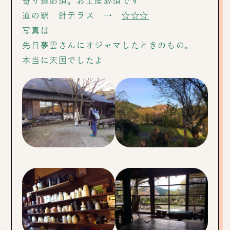
寄り道必須。お土産必須です
道の駅 針テラス →
☆☆☆
写真は
先日夢雲さんにオジャマしたときのもの。
本当に天国でしたよ