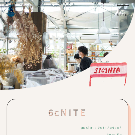
6cNITE
posted:
2014/04/05
tag:
6c