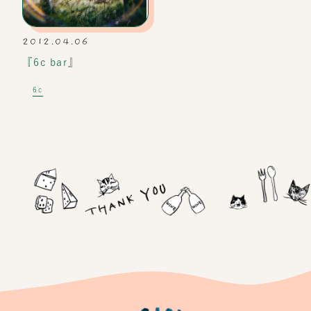
2012.04.06
『6c bar』
6c