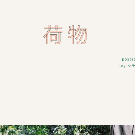
荷物
poste
tag:
シ