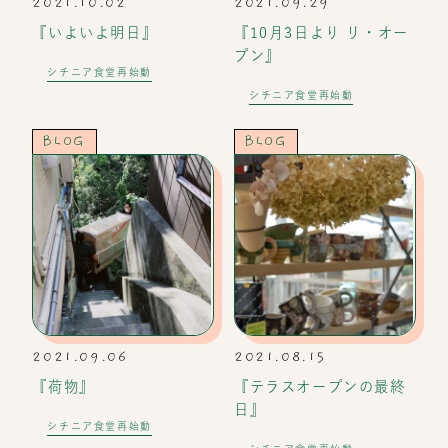
2021.10.02
2021.09.29
『いよいよ明日』
『10月3日より リ・オー
プン』
シチニア食堂再始動
シチニア食堂再始動
BLOG
BLOG
2021.09.06
2021.08.15
『荷物』
『テラスオープンの最終
日』
シチニア食堂再始動