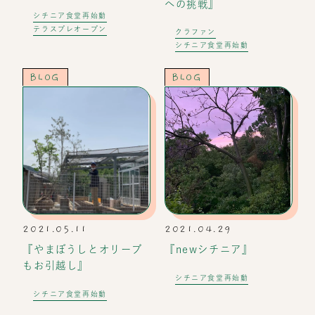
への挑戦』
シチニア食堂再始動
テラスプレオープン
クラファン
シチニア食堂再始動
BLOG
BLOG
2021.05.11
2021.04.29
『やまぼうしとオリーブ
『newシチニア』
もお引越し』
シチニア食堂再始動
シチニア食堂再始動