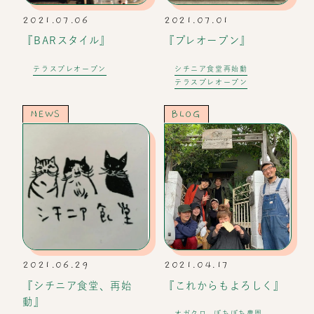
2021.07.06
2021.07.01
『BARスタイル』
『プレオープン』
テラスプレオープン
シチニア食堂再始動
テラスプレオープン
NEWS
BLOG
2021.06.29
2021.04.17
『シチニア食堂、再始
『これからもよろしく』
動』
オガクロ
ぼちぼち農園