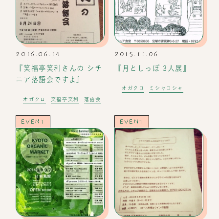
2016.06.14
2015.11.06
『笑福亭笑利さんの シチ
『月としっぽ 3人展』
ニア落語会ですよ』
オガクロ
ミシャコシャ
オガクロ
笑福亭笑利
落語会
EVENT
EVENT