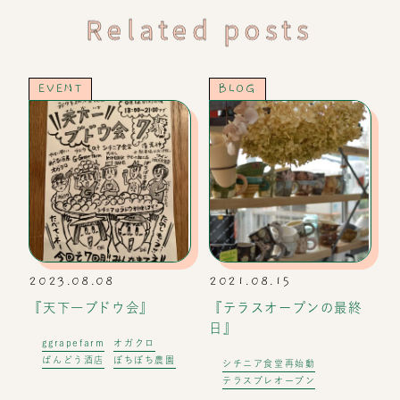
Related posts
EVENT
BLOG
2023.08.08
2021.08.15
『天下一ブドウ会』
『テラスオープンの最終
日』
ggrapefarm
オガクロ
ばんどう酒店
ぼちぼち農園
シチニア食堂再始動
テラスプレオープン