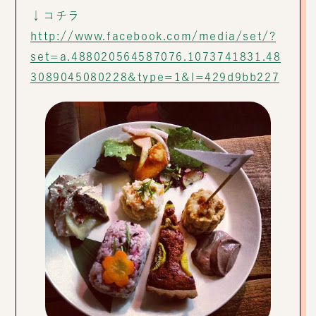
↓コチラ
http://www.facebook.com/media/set/?
set=a.488020564587076.1073741831.48
3089045080228&type=1&l=429d9bb227