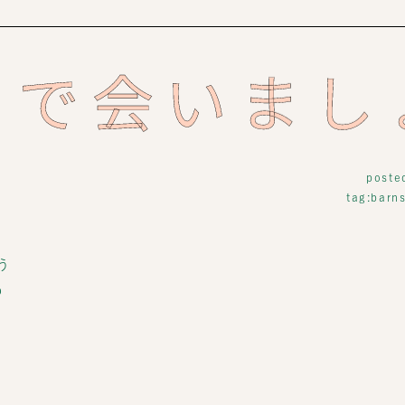
田で会いまし
poste
tag:
barns
う
の