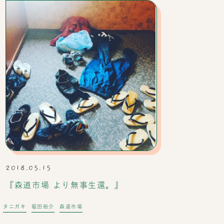
2018.05.15
『森道市場 より無事生還。』
タニガキ
堀田裕介
森道市場