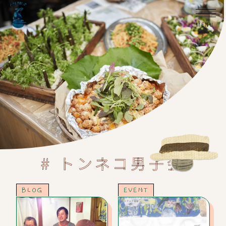
# トンネコ男子会
BLOG
EVENT