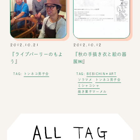
2012.10.21
2012.10.12
『ライブパーリーのもよ
『秋の手描き衣と絵の器
う』
展￼』
トンネコ男子会
BEBICHIN＊ART
TAG:
TAG:
ソラマメ
トンネコ男子会
ミシャコシャ
焼き菓子マーメル