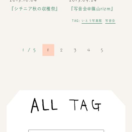
2013.10.04
2013.09.24
『シチニア秋の収穫祭』
『写音会@篠山rizm』
いとう写真館
写音会
TAG:
1 / 5
1
2
3
4
5