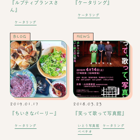
『ルプティプランスさ
『ケータリング』
ん』
ケータリング
ケータリング
BLOG
NEWS
2019.01.17
2018.03.23
『ちいさなパーリー』
『笑って歌って写真館』
ケータリング
いとう写真館
ケータリング
ベベチオ