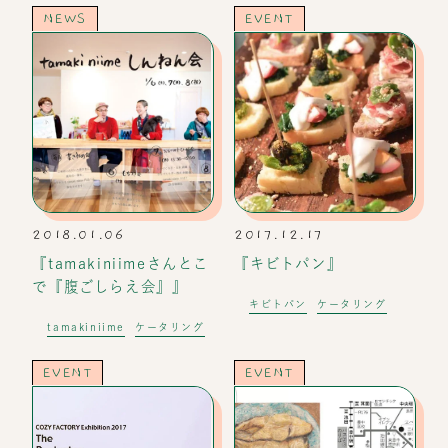
NEWS
EVENT
2018.01.06
2017.12.17
『tamakiniimeさんとこ
『キビトパン』
で『腹ごしらえ会』』
キビトパン
ケータリング
tamakiniime
ケータリング
EVENT
EVENT