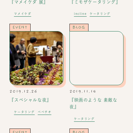
『マメイケダ 展』
『ミモザケータリング』
マメイケダ
incline
ケータリング
EVENT
BLOG
2019.12.26
2019.11.14
『スペシャルな夜』
『映画のような 素敵な
夜』
ケータリング
ベベチオ
ケータリング
EVENT
BLOG