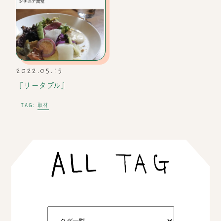
2022.05.15
『リータブル』
取材
TAG: