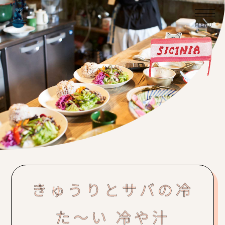
きゅうりとサバの冷
た〜い 冷や汁