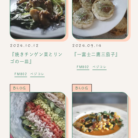
2024.10.12
2024.09.14
『焼きチンゲン菜とリン
『一富士二鷹三茄子』
ゴの一皿』
FM802
ベジコレ
FM802
ベジコレ
BLOG
BLOG