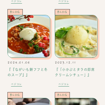
ベジコレ
ベジコレ
BLOG
BLOG
2024.01.06
2023.12.11
『『ながいも餅フフと冬
『「小かぶとタラの即席
のスープ』』
クリームシチュー」』
ベジコレ
ベジコレ
BLOG
BLOG