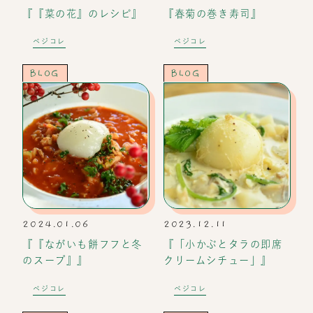
『『菜の花』のレシピ』
『春菊の巻き寿司』
ベジコレ
ベジコレ
BLOG
BLOG
2024.01.06
2023.12.11
『『ながいも餅フフと冬
『「小かぶとタラの即席
のスープ』』
クリームシチュー」』
ベジコレ
ベジコレ