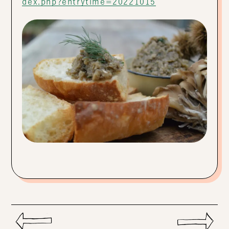
dex.php?entrytime=20221015