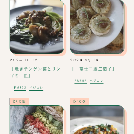
2024.10.12
2024.09.14
『焼きチンゲン菜とリン
『一富士二鷹三茄子』
ゴの一皿』
FM802
ベジコレ
FM802
ベジコレ
BLOG
BLOG