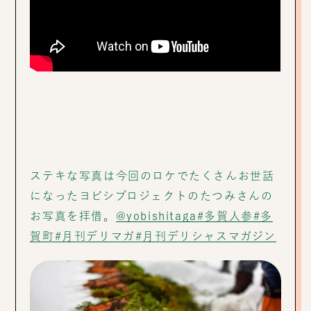
ステキな写真は今回のロケでたくさんお世話
になったヨビシプロジェクトのたつみさんの
お写真を拝借。
@yobishitaga
#多賀人参
#多
賀町
#月刊デリマガ
#月刊デリシャスマガジン