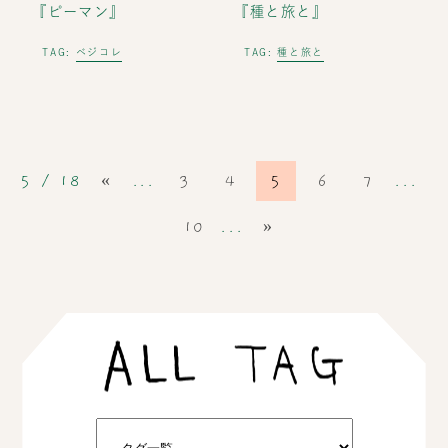
『ピーマン』
『種と旅と』
ベジコレ
種と旅と
TAG:
TAG:
5 / 18
«
...
3
4
5
6
7
...
10
...
»