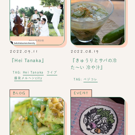
2022.09.11
2022.08.19
『Hei Tanaka』
『きゅうりとサバの冷
た〜い 冷や汁』
Hei Tanaka
ライブ
TAG:
爆発メルヘンcity
ベジコレ
TAG:
BLOG
EVENT